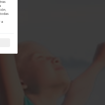
tras
a
ción,
 todas
 a