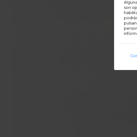
Alguna
son op
habili
podrás
pulsan
person
inform
Con