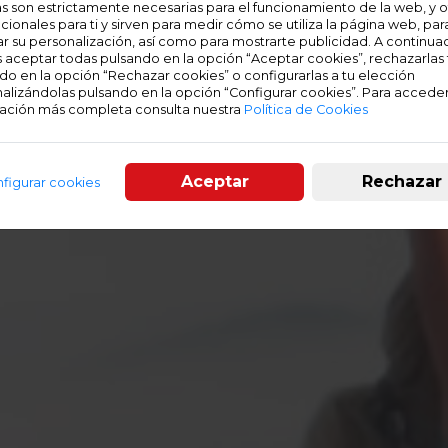
s son estrictamente necesarias para el funcionamiento de la web, y o
cionales para ti y sirven para medir cómo se utiliza la página web, par
tar su personalización, así como para mostrarte publicidad. A continua
 aceptar todas pulsando en la opción “Aceptar cookies”, rechazarlas
do en la opción “Rechazar cookies” o configurarlas a tu elección
alizándolas pulsando en la opción “Configurar cookies”. Para acceder
ación más completa consulta nuestra
Política de Cookies
Aceptar
Rechazar
figurar cookies