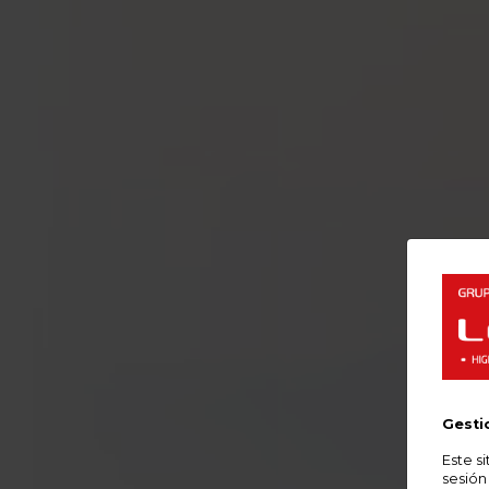
Gesti
Este s
sesión